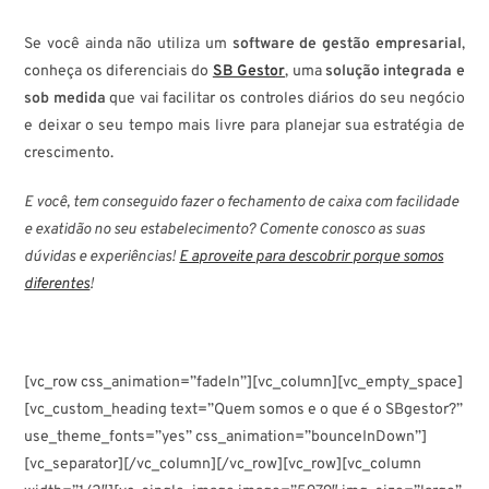
Se você ainda não utiliza um
software de gestão empresarial
,
conheça os diferenciais do
SB Gestor
, uma
solução integrada e
sob medida
que vai facilitar os controles diários do seu negócio
e deixar o seu tempo mais livre para planejar sua estratégia de
crescimento.
E você, tem conseguido fazer o fechamento de caixa com facilidade
e exatidão no seu estabelecimento? Comente conosco as suas
dúvidas e experiências!
E aproveite para descobrir porque somos
diferentes
!
[vc_row css_animation=”fadeIn”][vc_column][vc_empty_space]
[vc_custom_heading text=”Quem somos e o que é o SBgestor?”
use_theme_fonts=”yes” css_animation=”bounceInDown”]
[vc_separator][/vc_column][/vc_row][vc_row][vc_column