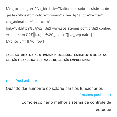
[/vc_column_text][vc_btn title=”Saiba mais sobre o sistema de
gestão SBgestor” color=”primary” size=”lg” align=”center”
css_animation=”bounceIn”
link=”url:https%3A%2F%2Fwww.sbsistemas.com.br%2Fconhec
er-sbgestor%2F||target:%20_blank|”][vc_separator]
[/vc_column][/vc_row]
TAGS
:
AUTOMATIZAR E OTIMIZAR PROCESSOS
,
FECHAMENTO DE CAIXA
,
GESTÃO FINANCEIRA
,
SOFTWARE DE GESTÃO EMPRESARIAL
Post anterior
Quando dar aumento de salário para os funcionários
Próximo post
Como escolher o melhor sistema de controle de
estoque