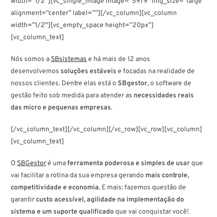
width=”1/2″][vc_single_image image=”5979″ img_size=”large”
alignment=”center” label=””][/vc_column][vc_column
width=”1/2″][vc_empty_space height=”20px”]
[vc_column_text]
Nós somos a
SBsistemas
e há mais de 12 anos
desenvolvemos
soluções estáveis
e focadas na realidade de
nossos clientes. Dentre elas está o
SBgestor
, o software de
gestão feito sob medida para atender as
necessidades reais
das micro e pequenas empresas
.
[/vc_column_text][/vc_column][/vc_row][vc_row][vc_column]
[vc_column_text]
O
SBGestor
é uma
ferramenta poderosa e simples de usar
que
vai facilitar a rotina da sua empresa gerando
mais controle,
competitividade e economia
. E mais: fazemos questão de
garantir
custo acessível, agilidade na implementação do
sistema e um suporte qualificado
que vai conquistar você!