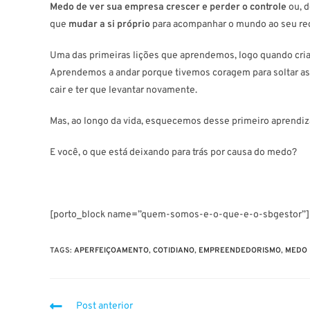
Medo de ver sua empresa crescer
e perder o controle
ou, d
que
mudar a si próprio
para acompanhar o mundo ao seu re
Uma das primeiras lições que aprendemos, logo quando cria
Aprendemos a andar porque tivemos coragem para soltar as m
cair e ter que levantar novamente.
Mas, ao longo da vida, esquecemos desse primeiro aprendiz
E você, o que está deixando para trás por causa do medo?
[porto_block name=”quem-somos-e-o-que-e-o-sbgestor”]
TAGS
:
APERFEIÇOAMENTO
,
COTIDIANO
,
EMPREENDEDORISMO
,
MEDO
Post anterior