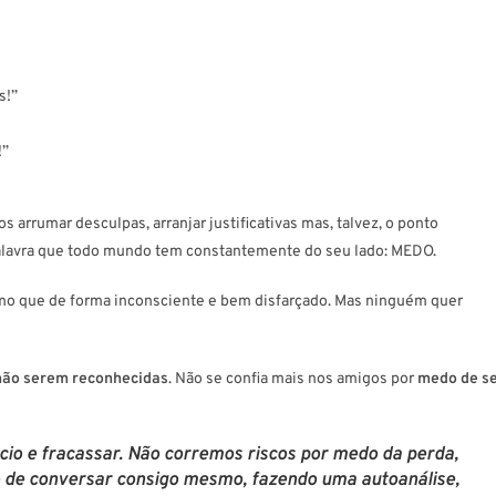
s!”
!”
rrumar desculpas, arranjar justificativas mas, talvez, o ponto
alavra que todo mundo tem constantemente do seu lado: MEDO.
smo que de forma inconsciente e bem disfarçado. Mas ninguém quer
não serem reconhecidas
. Não se confia mais nos amigos por
medo de s
cio e fracassar
. Não corremos riscos por
medo da perda
,
to de conversar consigo mesmo, fazendo uma autoanálise,